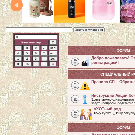
Калькулятор
ФОРУМ
Добро пожаловать! О
регистрацией!
СПЕЦИАЛЬНЫЙ Р
Правила СП + Обратн
Инструкции Акции Ко
Здесь можно ознакомиться 
задать вопросы, поделитьс
оХОТный ряд
Хочу купить _ Ищу закупк
ФОРУМ