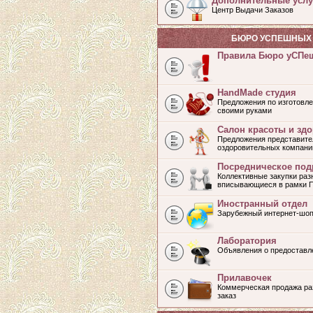
Дополнительные услу
Центр Выдачи Заказов
БЮРО УСПЕШНЫХ 
Правила Бюро уСПе
HandMade студия
Предложения по изготовле
своими руками
Салон красоты и зд
Предложения представите
оздоровительных компани
Посредническое под
Коллективные закупки раз
вписывающиеся в рамки 
Иностранный отдел
Зарубежный интернет-шоп
Лаборатория
Объявления о предоставл
Прилавочек
Коммерческая продажа раз
заказ