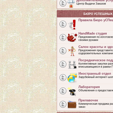
Дополнительные услу
Центр Выдачи Заказов
БЮРО УСПЕШНЫХ 
Правила Бюро уСПе
HandMade студия
Предложения по изготовле
своими руками
Салон красоты и зд
Предложения представите
оздоровительных компани
Посредническое под
Коллективные закупки раз
вписывающиеся в рамки 
Иностранный отдел
Зарубежный интернет-шоп
Лаборатория
Объявления о предоставл
Прилавочек
Коммерческая продажа раз
заказ