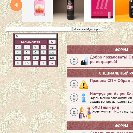
Калькулятор
ФОРУМ
Добро пожаловать! О
регистрацией!
СПЕЦИАЛЬНЫЙ Р
Правила СП + Обратн
Инструкции Акции Ко
Здесь можно ознакомиться 
задать вопросы, поделитьс
оХОТный ряд
Хочу купить _ Ищу закупк
ФОРУМ