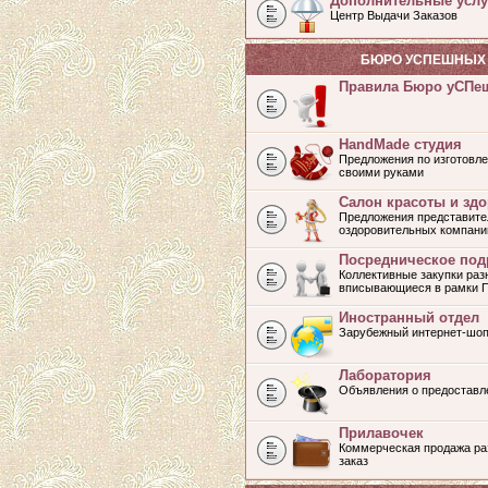
Дополнительные услу
Центр Выдачи Заказов
БЮРО УСПЕШНЫХ 
Правила Бюро уСПе
HandMade студия
Предложения по изготовле
своими руками
Салон красоты и зд
Предложения представите
оздоровительных компани
Посредническое под
Коллективные закупки раз
вписывающиеся в рамки 
Иностранный отдел
Зарубежный интернет-шоп
Лаборатория
Объявления о предоставл
Прилавочек
Коммерческая продажа раз
заказ