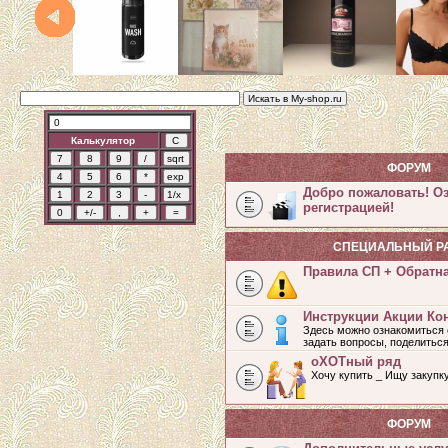
Калькулятор
ФОРУМ
Добро пожаловать! О
регистрацией!
СПЕЦИАЛЬНЫЙ Р
Правила СП + Обратн
Инструкции Акции Ко
Здесь можно ознакомиться 
задать вопросы, поделитьс
оХОТный ряд
Хочу купить _ Ищу закупк
ФОРУМ