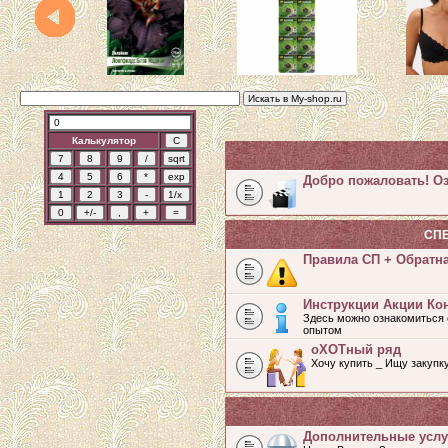
Калькулятор
Добро пожаловать! Оз
СП
Правила СП + Обратн
Инструкции Акции Ко
Здесь можно ознакомиться 
опытом
оХОТный ряд
Хочу купить _ Ищу закупк
Дополнительные услу