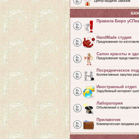
Центр Выдачи Заказов
БЮР
Правила Бюро уСПе
HandMade студия
Предложения по изготовле
Салон красоты и зд
Предложения представите
Посредническое под
Коллективные закупки ра
Иностранный отдел
Зарубежный интернет-шоп
Лаборатория
Объявления о предоставл
Прилавочек
Коммерческая продажа раз