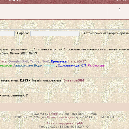
1
Пароль:
|
Автоматически входить при 
 зарегистрированных: 5, 1 скрытых и гостей: 1 (основано на активности пользователей 
 было 09 ноя 2020, 09:53
Лиса
,
Google [Bot]
,
Yandex [bot]
,
Крошечка
,
Натали0727
ераторы
,
Авторы тем Бюро
,
Курьеры
,
Организаторы СП
,
Раздающие
льзователей:
11993
• Новый пользователь:
Эльвира6891
х пользователей:
7
Powered by
phpBB
© 2000 -2021 phpBB Group
© 2016 - 2021 * Модуль
Совместные покупки
для PHPBB3 от DIM STUDIO
Русская поддержка phpBB
Time : 0.022s | 33 Queries | GZIP : Off