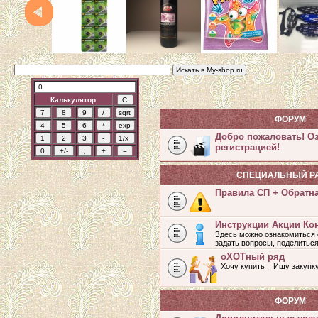
Калькулятор
ФОРУМ
Добро пожаловать! О
регистрацией!
СПЕЦИАЛЬНЫЙ Р
Правила СП + Обратн
Инструкции Акции Ко
Здесь можно ознакомиться 
задать вопросы, поделитьс
оХОТный ряд
Хочу купить _ Ищу закупк
ФОРУМ