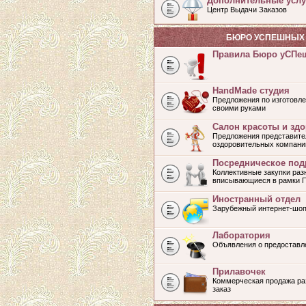
Дополнительные услу
Центр Выдачи Заказов
БЮРО УСПЕШНЫХ 
Правила Бюро уСПе
HandMade студия
Предложения по изготовле
своими руками
Салон красоты и зд
Предложения представите
оздоровительных компани
Посредническое под
Коллективные закупки раз
вписывающиеся в рамки 
Иностранный отдел
Зарубежный интернет-шоп
Лаборатория
Объявления о предоставл
Прилавочек
Коммерческая продажа раз
заказ