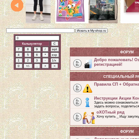
Калькулятор
ФОРУМ
Добро пожаловать! О
регистрацией!
СПЕЦИАЛЬНЫЙ Р
Правила СП + Обратн
Инструкции Акции Ко
Здесь можно ознакомиться 
задать вопросы, поделитьс
оХОТный ряд
Хочу купить _ Ищу закупк
ФОРУМ