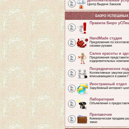
Дополнительные услу
Центр Выдачи Заказов
БЮРО УСПЕШНЫХ 
Правила Бюро уСПе
HandMade студия
Предложения по изготовле
своими руками
Салон красоты и зд
Предложения представите
оздоровительных компани
Посредническое под
Коллективные закупки раз
вписывающиеся в рамки 
Иностранный отдел
Зарубежный интернет-шоп
Лаборатория
Объявления о предоставл
Прилавочек
Коммерческая продажа раз
заказ