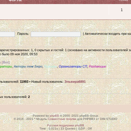
1
Пароль:
|
Автоматически входить при 
 зарегистрированных: 1, 0 скрытых и гостей: 1 (основано на активности пользователей 
 было 09 ноя 2020, 09:53
 [Bot]
ераторы
,
Авторы тем Бюро
,
Курьеры
,
Организаторы СП
,
Раздающие
льзователей:
11993
• Новый пользователь:
Эльвира6891
ых пользователей:
2
Powered by
phpBB
© 2000 -2021 phpBB Group
© 2016 - 2021 * Модуль
Совместные покупки
для PHPBB3 от DIM STUDIO
Русская поддержка phpBB
Time : 0.021s | 33 Queries | GZIP : Off