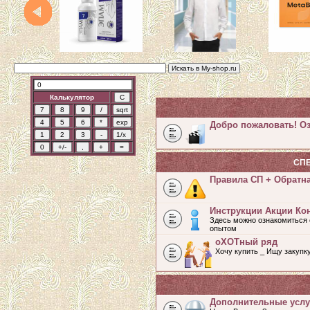
Калькулятор
Добро пожаловать! Оз
СП
Правила СП + Обратн
Инструкции Акции Ко
Здесь можно ознакомиться 
опытом
оХОТный ряд
Хочу купить _ Ищу закупк
Дополнительные услу