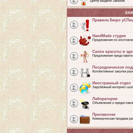
Центр Выдачи Заказов
БЮР
Правила Бюро уСПе
HandMade студия
Предложения по изготовле
Салон красоты и зд
Предложения представите
Посредническое под
Коллективные закупки ра
Иностранный отдел
Зарубежный интернет-шоп
Лаборатория
Объявления о предоставл
Прилавочек
Коммерческая продажа раз