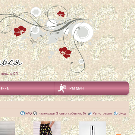
 модуль СП
рзина
Раздачи
FAQ
Календарь (Новых событий:
0
)
Регистрация
Вход