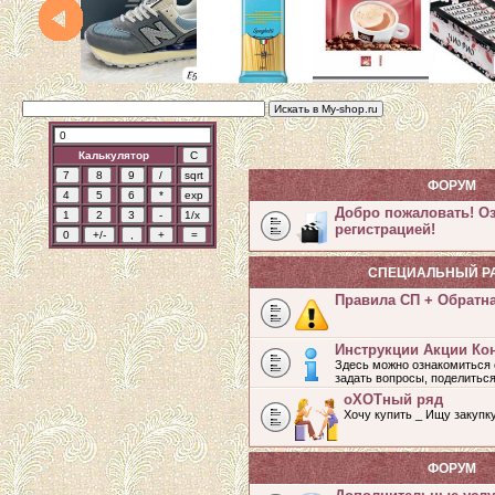
Калькулятор
ФОРУМ
Добро пожаловать! О
регистрацией!
СПЕЦИАЛЬНЫЙ Р
Правила СП + Обратн
Инструкции Акции Ко
Здесь можно ознакомиться 
задать вопросы, поделитьс
оХОТный ряд
Хочу купить _ Ищу закупк
ФОРУМ