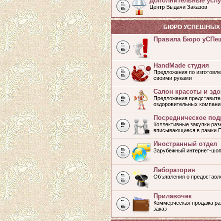
Дополнительные услу
Центр Выдачи Заказов
БЮРО УСПЕШНЫХ 
Правила Бюро уСПе
HandMade студия
Предложения по изготовле
своими руками
Салон красоты и зд
Предложения представите
оздоровительных компани
Посредническое под
Коллективные закупки раз
вписывающиеся в рамки 
Иностранный отдел
Зарубежный интернет-шоп
Лаборатория
Объявления о предоставл
Прилавочек
Коммерческая продажа раз
заказ