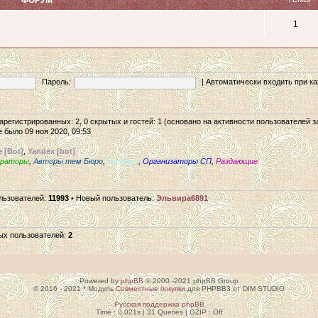
1
Пароль:
|
Автоматически входить при 
 зарегистрированных: 2, 0 скрытых и гостей: 1 (основано на активности пользователей 
 было 09 ноя 2020, 09:53
 [Bot]
,
Yandex [bot]
ераторы
,
Авторы тем Бюро
,
Курьеры
,
Организаторы СП
,
Раздающие
льзователей:
11993
• Новый пользователь:
Эльвира6891
ых пользователей:
2
Powered by
phpBB
© 2000 -2021 phpBB Group
© 2016 - 2021 * Модуль
Совместные покупки
для PHPBB3 от DIM STUDIO
Русская поддержка phpBB
Time : 0.021s | 31 Queries | GZIP : Off