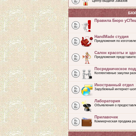
Центр Выдачи Заказов
БЮР
Правила Бюро уСПе
HandMade студия
Предложения по изготовле
Салон красоты и зд
Предложения представите
Посредническое под
Коллективные закупки ра
Иностранный отдел
Зарубежный интернет-шоп
Лаборатория
Объявления о предоставл
Прилавочек
Коммерческая продажа раз