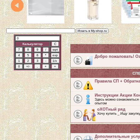
Калькулятор
Добро пожаловать! Оз
СП
Правила СП + Обратн
Инструкции Акции Ко
Здесь можно ознакомиться 
опытом
оХОТный ряд
Хочу купить _ Ищу закупк
Дополнительные услу