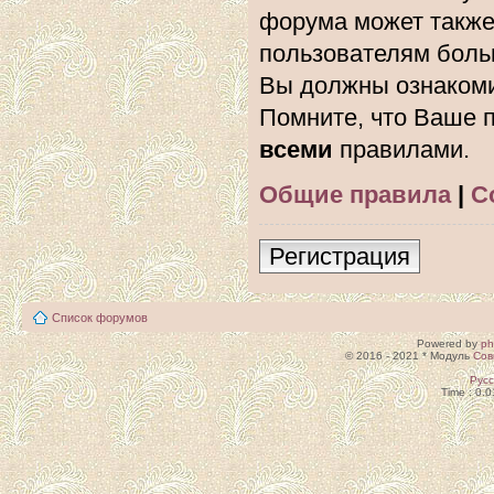
форума может также
пользователям боль
Вы должны ознакоми
Помните, что Ваше п
всеми
правилами.
Общие правила
|
С
Регистрация
Список форумов
Powered by
p
© 2016 - 2021 * Модуль
Сов
Рус
Time : 0.0