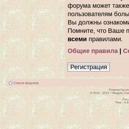
форума может также
пользователям боль
Вы должны ознакоми
Помните, что Ваше п
всеми
правилами.
Общие правила
|
С
Регистрация
Список форумов
Powered by
p
© 2016 - 2021 * Модуль
Сов
Рус
Time : 0.0