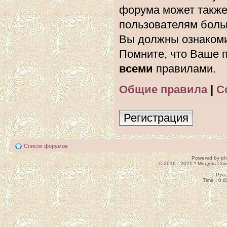
форума может также
пользователям боль
Вы должны ознакоми
Помните, что Ваше п
всеми
правилами.
Общие правила
|
С
Регистрация
Список форумов
Powered by
p
© 2016 - 2021 * Модуль
Сов
Рус
Time : 0.0