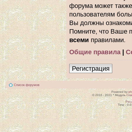
форума может также
пользователям боль
Вы должны ознакоми
Помните, что Ваше п
всеми
правилами.
Общие правила
|
С
Регистрация
Список форумов
Powered by
p
© 2016 - 2021 * Модуль
Сов
Рус
Time : 0.0