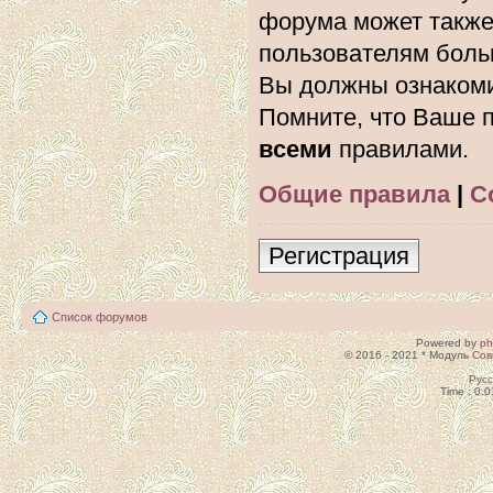
форума может также
пользователям боль
Вы должны ознакоми
Помните, что Ваше п
всеми
правилами.
Общие правила
|
С
Регистрация
Список форумов
Powered by
p
© 2016 - 2021 * Модуль
Сов
Рус
Time : 0.0