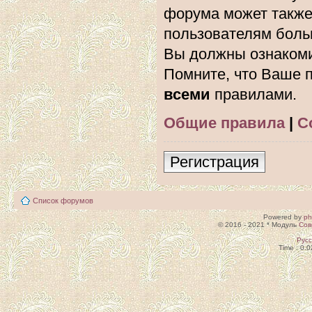
форума может также
пользователям боль
Вы должны ознакоми
Помните, что Ваше п
всеми
правилами.
Общие правила
|
С
Регистрация
Список форумов
Powered by
p
© 2016 - 2021 * Модуль
Сов
Рус
Time : 0.0