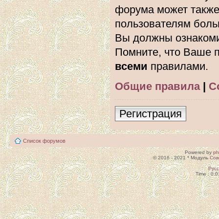
форума может также
пользователям боль
Вы должны ознакоми
Помните, что Ваше п
всеми
правилами.
Общие правила
|
С
Регистрация
Список форумов
Powered by
p
© 2016 - 2021 * Модуль
Сов
Рус
Time : 0.0