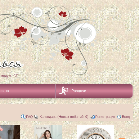
 модуль СП
рзина
Раздачи
FAQ
Календарь (Новых событий:
0
)
Регистрация
Вход