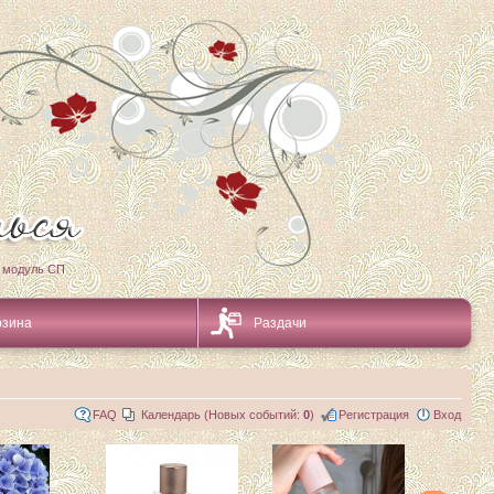
 модуль СП
рзина
Раздачи
FAQ
Календарь (Новых событий:
0
)
Регистрация
Вход