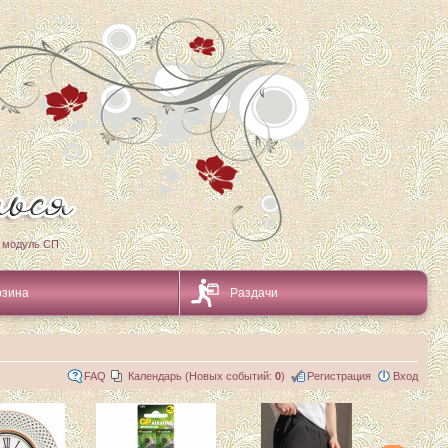
 модуль СП
рзина
Раздачи
FAQ
Календарь (Новых событий:
0
)
Регистрация
Вход