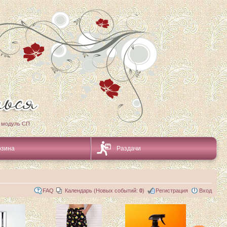
 модуль СП
рзина
Раздачи
FAQ
Календарь (Новых событий:
0
)
Регистрация
Вход