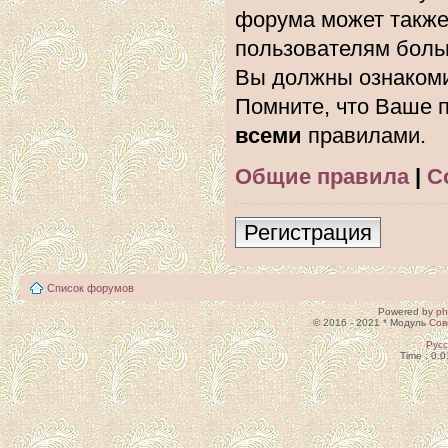
форума может также
пользователям боль
Вы должны ознакоми
Помните, что Ваше п
всеми
правилами.
Общие правила
|
С
Регистрация
Список форумов
Powered by
p
© 2016 - 2021 * Модуль
Сов
Рус
Time : 0.0