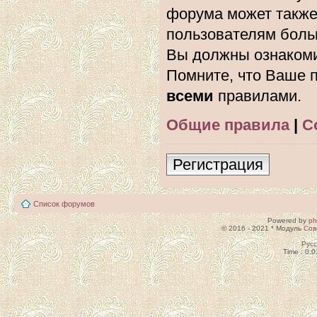
форума может также
пользователям боль
Вы должны ознакоми
Помните, что Ваше п
всеми
правилами.
Общие правила
|
С
Регистрация
Список форумов
Powered by
p
© 2016 - 2021 * Модуль
Сов
Рус
Time : 0.0