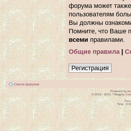
форума может также
пользователям боль
Вы должны ознакоми
Помните, что Ваше п
всеми
правилами.
Общие правила
|
С
Регистрация
Список форумов
Powered by
p
© 2016 - 2021 * Модуль
Сов
Рус
Time : 0.0