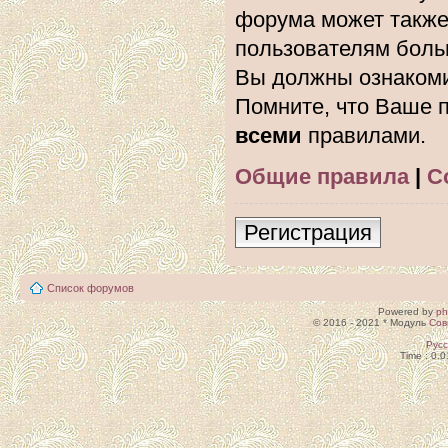
форума может также
пользователям боль
Вы должны ознакоми
Помните, что Ваше п
всеми
правилами.
Общие правила
|
С
Регистрация
Список форумов
Powered by
p
© 2016 - 2021 * Модуль
Сов
Рус
Time : 0.0