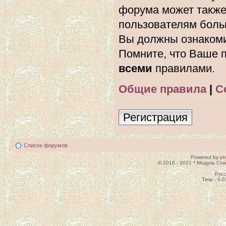
форума может также
пользователям боль
Вы должны ознакоми
Помните, что Ваше п
всеми
правилами.
Общие правила
|
С
Регистрация
Список форумов
Powered by
p
© 2016 - 2021 * Модуль
Сов
Рус
Time : 0.0