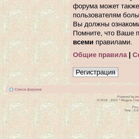
форума может также
пользователям боль
Вы должны ознакоми
Помните, что Ваше п
всеми
правилами.
Общие правила
|
С
Регистрация
Список форумов
Powered by
p
© 2016 - 2021 * Модуль
Сов
Рус
Time : 0.0