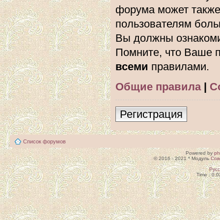
форума может также
пользователям боль
Вы должны ознакоми
Помните, что Ваше п
всеми
правилами.
Общие правила
|
С
Регистрация
Список форумов
Powered by
p
© 2016 - 2021 * Модуль
Сов
Рус
Time : 0.0