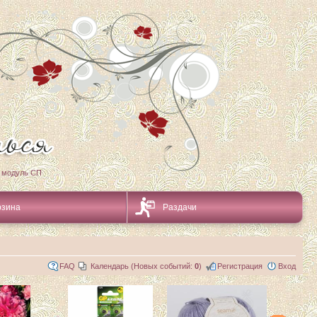
 модуль СП
рзина
Раздачи
FAQ
Календарь (Новых событий:
0
)
Регистрация
Вход