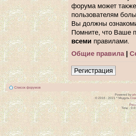
форума может также
пользователям боль
Вы должны ознакоми
Помните, что Ваше п
всеми
правилами.
Общие правила
|
С
Регистрация
Список форумов
Powered by
p
© 2016 - 2021 * Модуль
Сов
Рус
Time : 0.0