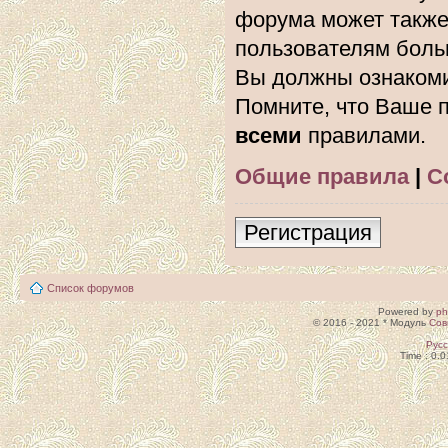
форума может также
пользователям боль
Вы должны ознакоми
Помните, что Ваше п
всеми
правилами.
Общие правила
|
С
Регистрация
Список форумов
Powered by
p
© 2016 - 2021 * Модуль
Сов
Рус
Time : 0.0