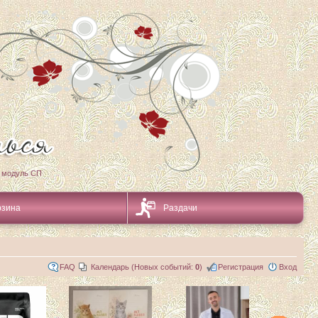
 модуль СП
рзина
Раздачи
FAQ
Календарь (Новых событий:
0
)
Регистрация
Вход