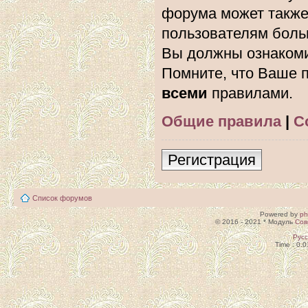
форума может также
пользователям боль
Вы должны ознакоми
Помните, что Ваше п
всеми
правилами.
Общие правила
|
С
Регистрация
Список форумов
Powered by
p
© 2016 - 2021 * Модуль
Сов
Рус
Time : 0.0