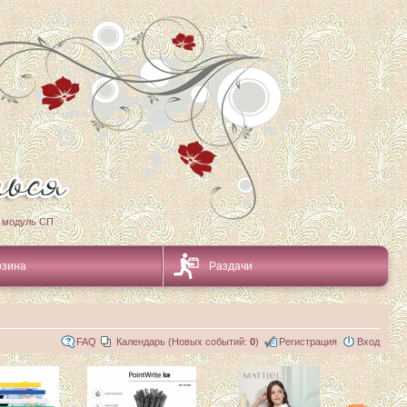
 модуль СП
рзина
Раздачи
FAQ
Календарь (Новых событий:
0
)
Регистрация
Вход