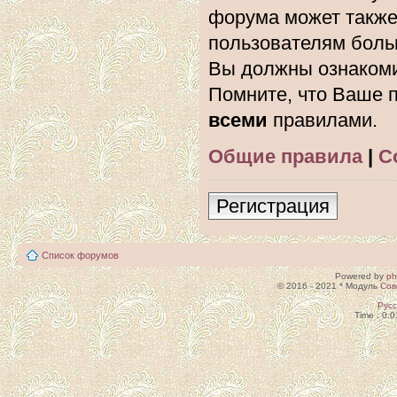
форума может также
пользователям боль
Вы должны ознакоми
Помните, что Ваше п
всеми
правилами.
Общие правила
|
С
Регистрация
Список форумов
Powered by
p
© 2016 - 2021 * Модуль
Сов
Рус
Time : 0.0