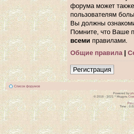
форума может также
пользователям боль
Вы должны ознакоми
Помните, что Ваше п
всеми
правилами.
Общие правила
|
С
Регистрация
Список форумов
Powered by
p
© 2016 - 2021 * Модуль
Сов
Рус
Time : 0.0