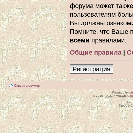
форума может также
пользователям боль
Вы должны ознакоми
Помните, что Ваше п
всеми
правилами.
Общие правила
|
С
Регистрация
Список форумов
Powered by
p
© 2016 - 2021 * Модуль
Сов
Рус
Time : 0.0