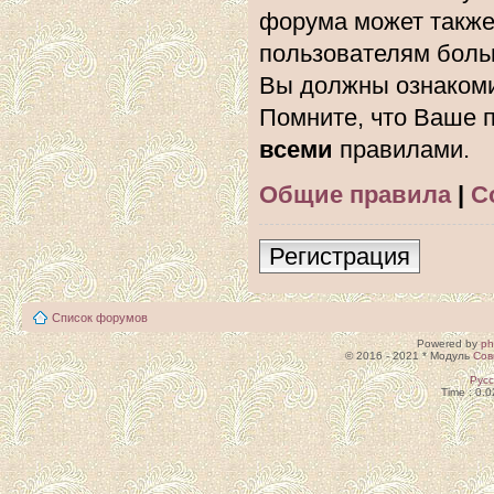
форума может также
пользователям боль
Вы должны ознакоми
Помните, что Ваше п
всеми
правилами.
Общие правила
|
С
Регистрация
Список форумов
Powered by
p
© 2016 - 2021 * Модуль
Сов
Рус
Time : 0.0