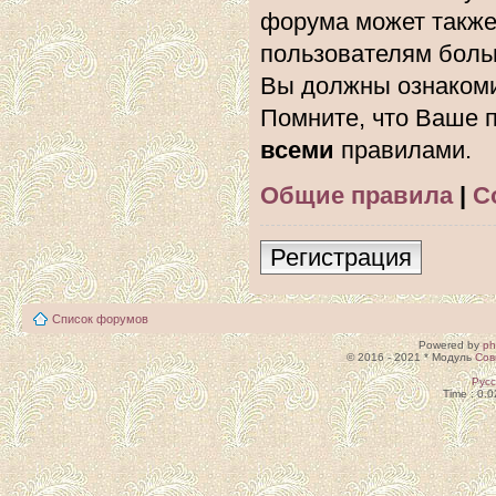
форума может также
пользователям боль
Вы должны ознакоми
Помните, что Ваше п
всеми
правилами.
Общие правила
|
С
Регистрация
Список форумов
Powered by
p
© 2016 - 2021 * Модуль
Сов
Рус
Time : 0.0