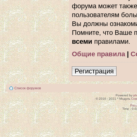
форума может также
пользователям боль
Вы должны ознакоми
Помните, что Ваше п
всеми
правилами.
Общие правила
|
С
Регистрация
Список форумов
Powered by
p
© 2016 - 2021 * Модуль
Сов
Рус
Time : 0.0