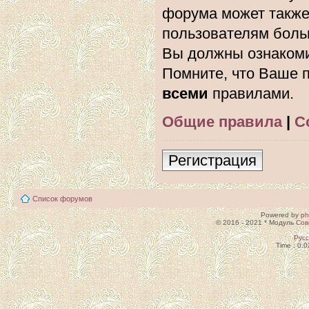
форума может также
пользователям боль
Вы должны ознакоми
Помните, что Ваше п
всеми
правилами.
Общие правила
|
С
Регистрация
Список форумов
Powered by
p
© 2016 - 2021 * Модуль
Сов
Рус
Time : 0.0