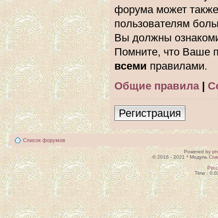
форума может также
пользователям боль
Вы должны ознакоми
Помните, что Ваше п
всеми
правилами.
Общие правила
|
С
Регистрация
Список форумов
Powered by
p
© 2016 - 2021 * Модуль
Сов
Рус
Time : 0.0