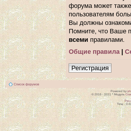
форума может также
пользователям боль
Вы должны ознакоми
Помните, что Ваше п
всеми
правилами.
Общие правила
|
С
Регистрация
Список форумов
Powered by
p
© 2016 - 2021 * Модуль
Сов
Рус
Time : 0.0