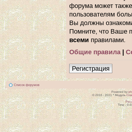
форума может также
пользователям боль
Вы должны ознакоми
Помните, что Ваше п
всеми
правилами.
Общие правила
|
С
Регистрация
Список форумов
Powered by
p
© 2016 - 2021 * Модуль
Сов
Рус
Time : 0.0