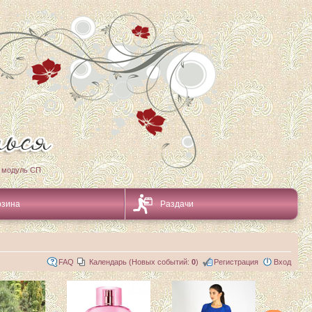
 модуль СП
рзина
Раздачи
FAQ
Календарь (Новых событий:
0
)
Регистрация
Вход