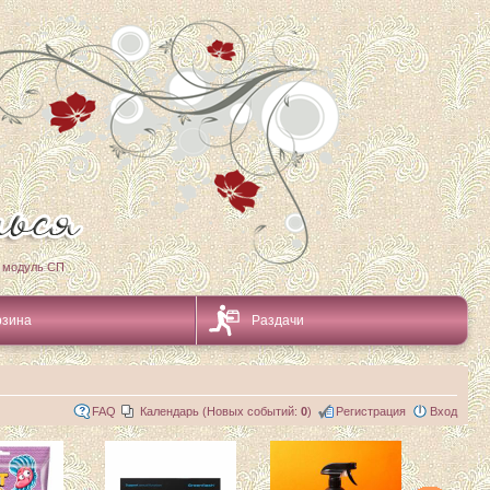
 модуль СП
рзина
Раздачи
FAQ
Календарь (Новых событий:
0
)
Регистрация
Вход