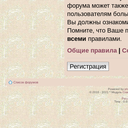
форума может также
пользователям боль
Вы должны ознакоми
Помните, что Ваше п
всеми
правилами.
Общие правила
|
С
Регистрация
Список форумов
Powered by
p
© 2016 - 2021 * Модуль
Сов
Рус
Time : 0.0