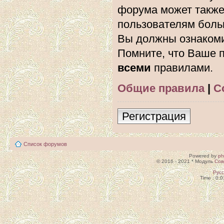
форума может также
пользователям боль
Вы должны ознакоми
Помните, что Ваше п
всеми
правилами.
Общие правила
|
С
Регистрация
Список форумов
Powered by
p
© 2016 - 2021 * Модуль
Сов
Рус
Time : 0.0