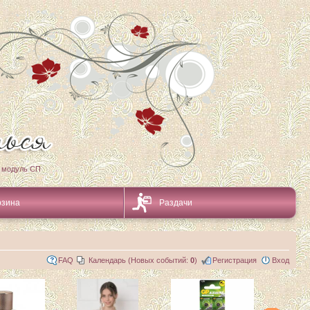
 модуль СП
рзина
Раздачи
FAQ
Календарь (Новых событий:
0
)
Регистрация
Вход