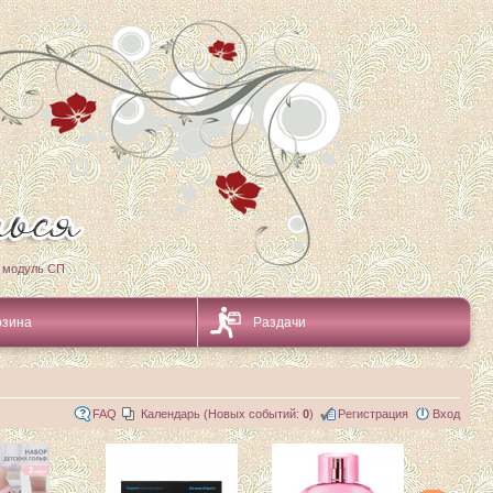
 модуль СП
рзина
Раздачи
FAQ
Календарь (Новых событий:
0
)
Регистрация
Вход