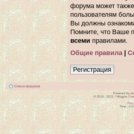
форума может также
пользователям боль
Вы должны ознакоми
Помните, что Ваше п
всеми
правилами.
Общие правила
|
С
Регистрация
Список форумов
Powered by
p
© 2016 - 2021 * Модуль
Сов
Рус
Time : 0.0